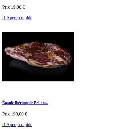
Prix
19,00 €

Aperçu rapide
Épaule Ibérique de Bellota...
Prix
199,00 €

Aperçu rapide