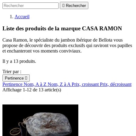

Rechercher
Accueil
Liste des produits de la marque CASA RAMON
Casa Ramon, le spécialiste du jambon ibérique de Bellota vous
propose de découvrir des produits exclusifs qui raviront vos papilles
et enchanteront vos moments conviviaux.
Il y a 13 produits.
Trier par :
Pertinence

Pertinence
Nom, A à Z
Nom, Z à A
Prix, croissant
Prix, décroissant
Affichage 1-12 de 13 article(s)