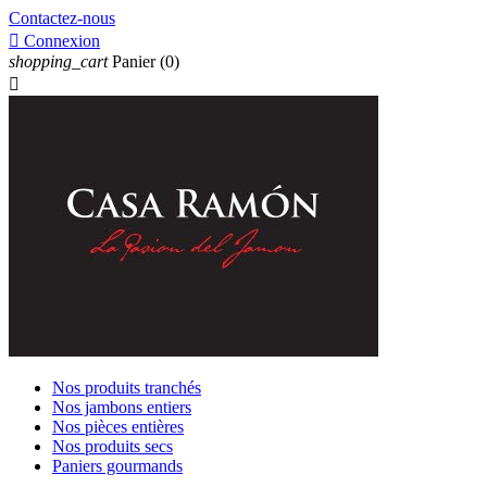
Contactez-nous

Connexion
shopping_cart
Panier
(0)

Nos produits tranchés
Nos jambons entiers
Nos pièces entières
Nos produits secs
Paniers gourmands