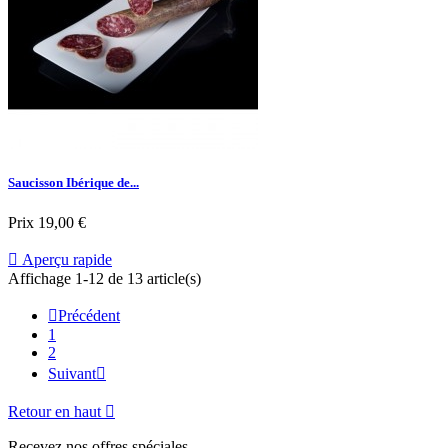
Saucisson Ibérique de...
Prix
19,00 €

Aperçu rapide
Affichage 1-12 de 13 article(s)

Précédent
1
2
Suivant

Retour en haut

Recevez nos offres spéciales