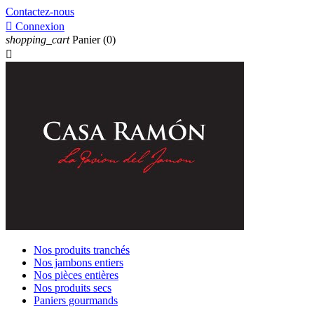
Contactez-nous

Connexion
shopping_cart
Panier
(0)

Nos produits tranchés
Nos jambons entiers
Nos pièces entières
Nos produits secs
Paniers gourmands