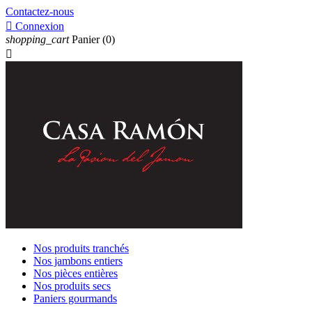
Contactez-nous

Connexion
shopping_cart
Panier
(0)

Nos produits tranchés
Nos jambons entiers
Nos pièces entières
Nos produits secs
Paniers gourmands