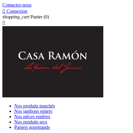
Contactez-nous

Connexion
shopping_cart
Panier
(0)

Nos produits tranchés
Nos jambons entiers
Nos pièces entières
Nos produits secs
Paniers gourmands